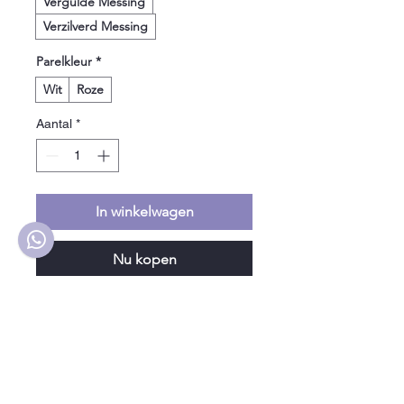
Vergulde Messing
Verzilverd Messing
Parelkleur
*
Wit
Roze
Aantal
*
In winkelwagen
Nu kopen
Een delicate, verstelbare ring 
vervaardigd uit verguld messing, 
voorzien van een kleine, natuurlijke 
zoetwaterparel. Een tijdloos en 
elegant sieraad voor dagelijks 